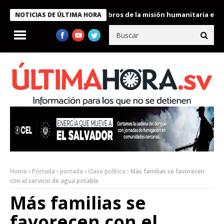
te Bukele condecora a miembros de la misión humanitaria enviada
NOTICIAS DE ÚLTIMA HORA
Home
Portada
portada
Clase política
Más familias se favorecen
con el servicio de agua potable
Más familias se
favorecen con el