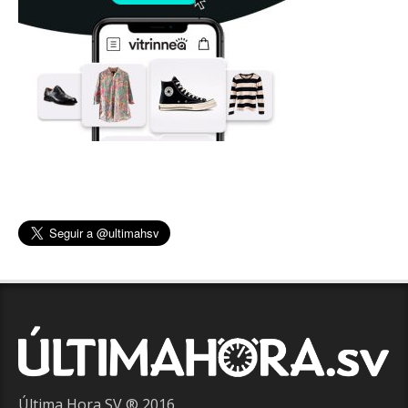
Última Hora SV ® 2016