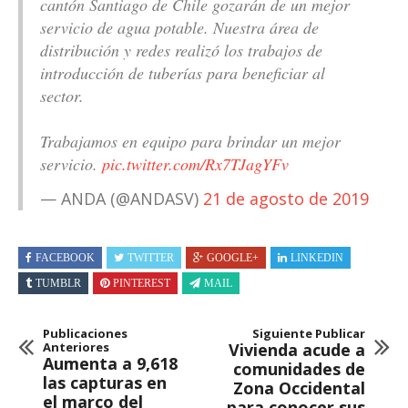
cantón Santiago de Chile gozarán de un mejor
servicio de agua potable. Nuestra área de
distribución y redes realizó los trabajos de
introducción de tuberías para beneficiar al
sector.
Trabajamos en equipo para brindar un mejor
servicio.
pic.twitter.com/Rx7TJagYFv
— ANDA (@ANDASV)
21 de agosto de 2019
FACEBOOK
TWITTER
GOOGLE+
LINKEDIN
TUMBLR
PINTEREST
MAIL
Publicaciones
Siguiente Publicar
Anteriores
Vivienda acude a
Aumenta a 9,618
comunidades de
las capturas en
Zona Occidental
el marco del
para conocer sus