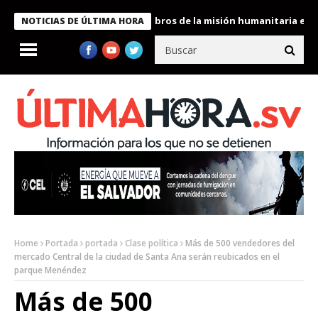
te Bukele condecora a miembros de la misión humanitaria enviada
NOTICIAS DE ÚLTIMA HORA
Home
Portada
portada
Clase política
Más de 500 vendedores del
mercado Central de la ciudad de Santa Ana serán reubicados en el
parque Menéndez
Más de 500