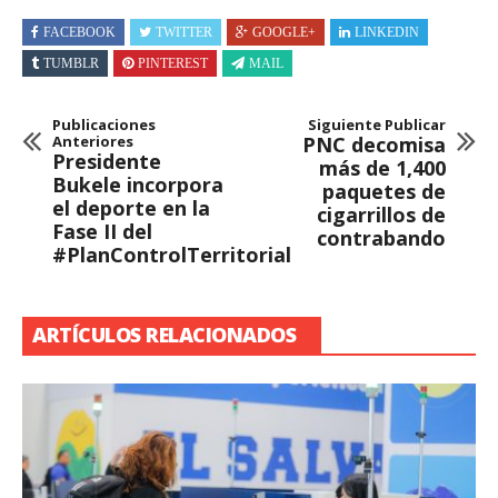
FACEBOOK
TWITTER
GOOGLE+
LINKEDIN
TUMBLR
PINTEREST
MAIL
Publicaciones
Siguiente Publicar
Anteriores
PNC decomisa
Presidente
más de 1,400
Bukele incorpora
paquetes de
el deporte en la
cigarrillos de
Fase II del
contrabando
#PlanControlTerritorial
ARTÍCULOS RELACIONADOS