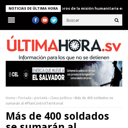
e Bukele condecora a miembros de la misión humanitaria enviada 
NOTICIAS DE ÚLTIMA HORA
Home
Portada
portada
Clase política
Más de 400 soldados se
sumarán al #PlanControlTerritorial
Más de 400 soldados
se sumarán al