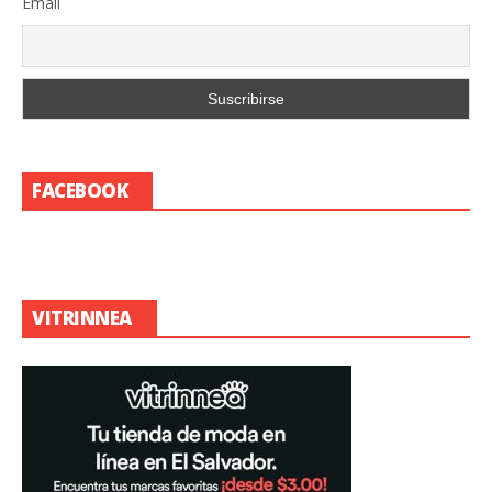
Email
FACEBOOK
VITRINNEA