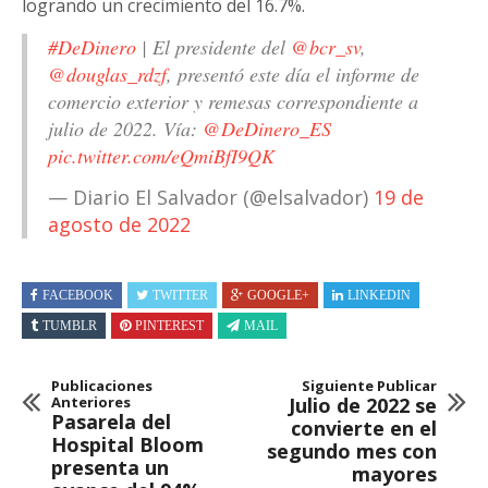
logrando un crecimiento del 16.7%.
#DeDinero
| El presidente del
@bcr_sv
,
@douglas_rdzf
, presentó este día el informe de
comercio exterior y remesas correspondiente a
julio de 2022. Vía:
@DeDinero_ES
pic.twitter.com/eQmiBfI9QK
— Diario El Salvador (@elsalvador)
19 de
agosto de 2022
FACEBOOK
TWITTER
GOOGLE+
LINKEDIN
TUMBLR
PINTEREST
MAIL
Publicaciones
Siguiente Publicar
Anteriores
Julio de 2022 se
Pasarela del
convierte en el
Hospital Bloom
segundo mes con
presenta un
mayores