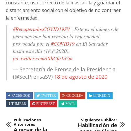
constante, uso correcto de la mascarilla y guardar el
distanciamiento social con el objetivo de no contraer
la enfermedad.
#RecuperadosCOVID19SV
| Este es el número de
personas que han vencido la enfermedad
provocada por el
#COVID19
en El Salvador
hasta este día (18.8.2020).
pic.twitter.com/iXbCfa1a2m
— Secretaría de Prensa de la Presidencia
(@SecPrensaSV)
18 de agosto de 2020
FACEBOOK
TWITTER
GOOGLE+
LINKEDIN
TUMBLR
PINTEREST
MAIL
Publicaciones
Siguiente Publicar
Anteriores
Habilitación de
A pesar de la