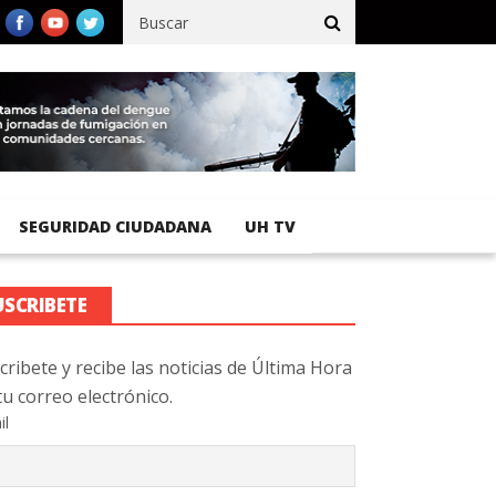
fico registra 92 % de avance en obras de terracería
Aeropuerto 
SEGURIDAD CIUDADANA
UH TV
USCRIBETE
cribete y recibe las noticias de Última Hora
tu correo electrónico.
il