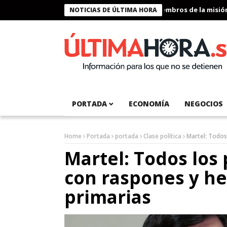
Presidente Bukele condecora a miembros de la misión hu
NOTICIAS DE ÚLTIMA HORA
PORTADA
ECONOMÍA
NEGOCIOS
Home
Portada
portada
Clase política
Martel: Todos 
Martel: Todos los 
con raspones y he
primarias