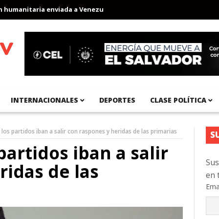
manitaria enviada a Venezuela
Aeropuerto Internacional del Pací
INTERNACIONALES
DEPORTES
CLASE POLÍTICA
los partidos iban a salir con raspones y heridas de las primarias
S
partidos iban a salir
Sus
ridas de las
en 
Ema