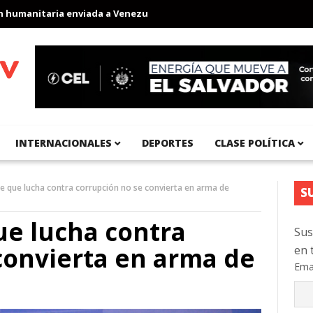
nitaria enviada a Venezuela
Aeropuerto Internacional del Pacíf
INTERNACIONALES
DEPORTES
CLASE POLÍTICA
te que lucha contra corrupción no se convierta en arma de
S
ue lucha contra
Sus
convierta en arma de
en 
Ema