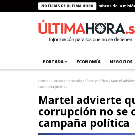
Presidente Bukele condecora a miembros de la misión huma
NOTICIAS DE ÚLTIMA HORA
PORTADA
ECONOMÍA
NEGOCIOS
Home
Portada
portada
Clase política
Martel advier
campaña política
Martel advierte q
corrupción no se 
campaña política