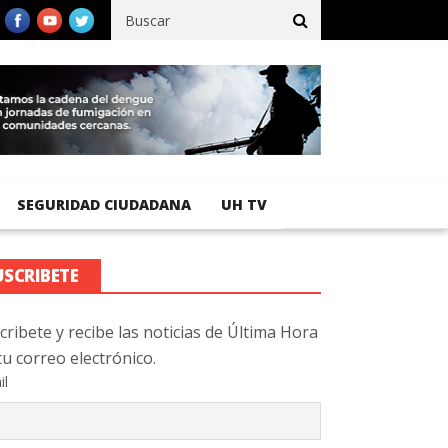
ico registra 92 % de avance en obras de terracería
Aeropuerto In
SEGURIDAD CIUDADANA
UH TV
USCRIBETE
cribete y recibe las noticias de Última Hora
tu correo electrónico.
il