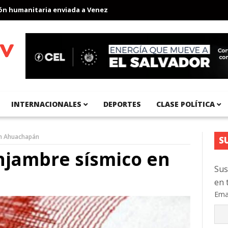
umanitaria enviada a Venezuela
Aeropuerto Internacional del Pa
INTERNACIONALES
DEPORTES
CLASE POLÍTICA
en Ahuachapán
S
njambre sísmico en
Sus
en 
Ema