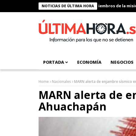
Presidente Bukele condecora a miembros de la misión h
NOTICIAS DE ÚLTIMA HORA
PORTADA
ECONOMÍA
NEGOCIOS
Home
Nacionales
MARN alerta de enjambre sísmico 
MARN alerta de e
Ahuachapán