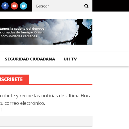
cífico registra 92 % de avance en obras de terracería
Aeropuerto
SEGURIDAD CIUDADANA
UH TV
USCRIBETE
cribete y recibe las noticias de Última Hora
tu correo electrónico.
il