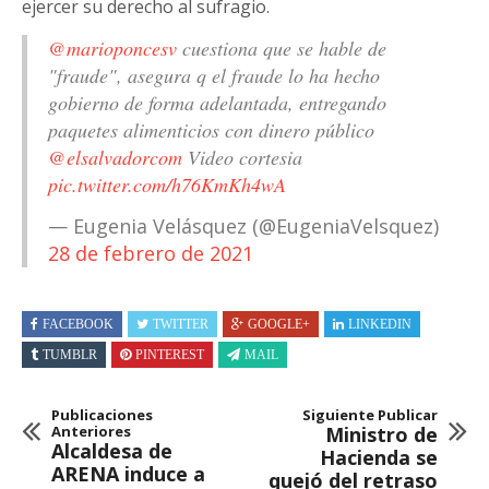
ejercer su derecho al sufragio.
@marioponcesv
cuestiona que se hable de
"fraude", asegura q el fraude lo ha hecho
gobierno de forma adelantada, entregando
paquetes alimenticios con dinero público
@elsalvadorcom
Video cortesia
pic.twitter.com/h76KmKh4wA
— Eugenia Velásquez (@EugeniaVelsquez)
28 de febrero de 2021
FACEBOOK
TWITTER
GOOGLE+
LINKEDIN
TUMBLR
PINTEREST
MAIL
Publicaciones
Siguiente Publicar
Anteriores
Ministro de
Alcaldesa de
Hacienda se
ARENA induce a
quejó del retraso