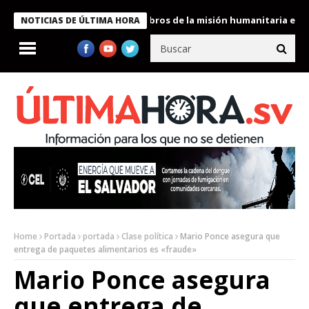
te Bukele condecora a miembros de la misión humanitaria enviada
NOTICIAS DE ÚLTIMA HORA
Home
Portada
portada
Clase política
Mario Ponce asegura que
entrega de paquetes alimentarios es «fraude»
Mario Ponce asegura
que entrega de