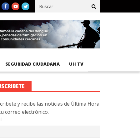
ico registra 92 % de avance en obras de terracería
Aeropuerto I
SEGURIDAD CIUDADANA
UH TV
USCRIBETE
cribete y recibe las noticias de Última Hora
tu correo electrónico.
il