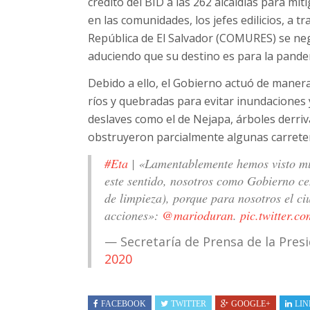
crédito del BID a las 262 alcaldías para mi
en las comunidades, los jefes edilicios, a t
República de El Salvador (COMURES) se neg
aduciendo que su destino es para la pande
Debido a ello, el Gobierno actuó de manera
ríos y quebradas para evitar inundaciones 
deslaves como el de Nejapa, árboles derri
obstruyeron parcialmente algunas carreter
#Eta
| «Lamentablemente hemos visto muc
este sentido, nosotros como Gobierno ce
de limpieza), porque para nosotros el ci
acciones»:
@marioduran
.
pic.twitter.c
— Secretaría de Prensa de la Pre
2020
FACEBOOK
TWITTER
GOOGLE+
LIN