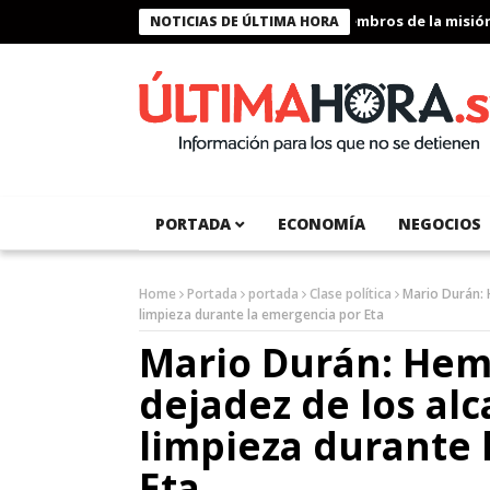
Presidente Bukele condecora a miembros de la misión huma
NOTICIAS DE ÚLTIMA HORA
PORTADA
ECONOMÍA
NEGOCIOS
Home
Portada
portada
Clase política
Mario Durán: 
limpieza durante la emergencia por Eta
Mario Durán: Hem
dejadez de los alc
limpieza durante 
Eta