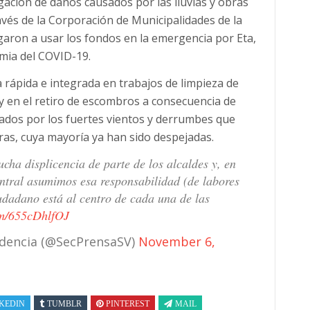
tigación de daños causados por las lluvias y obras
ravés de la Corporación de Municipalidades de la
aron a usar los fondos en la emergencia por Eta,
mia del COVID-19.
 rápida e integrada en trabajos de limpieza de
y en el retiro de escombros a consecuencia de
vados por los fuertes vientos y derrumbes que
as, cuya mayoría ya han sido despejadas.
ha displicencia de parte de los alcaldes y, en
ntral asumimos esa responsabilidad (de labores
udadano está al centro de cada una de las
om/655cDhlfOJ
sidencia (@SecPrensaSV)
November 6,
KEDIN
TUMBLR
PINTEREST
MAIL