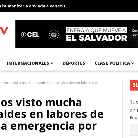
nitaria enviada a Venezuela
Aeropuerto Internacional del Pacíf
INTERNACIONALES
DEPORTES
CLASE POLÍTICA
Hemos visto mucha dejadez de los alcaldes en labores de
S
os visto mucha
Sus
aldes en labores de
en 
Ema
la emergencia por