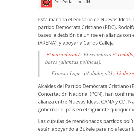
Por Redacción UH
Esta mañana el emisario de Nuevas Ideas, 
partido Demócrata Cristiano (PDC), Rodolfo
bases la decisión de unirse en alianza con 
(ARENA), y apoyar a Carlos Calleja.
.
@marioduran1
: El secretario
@rodolfo
bases (alianzas políticas).
— Ernesto López (@dialogo21)
12 de s
Alcaldes del Partido Demócrata Cristiano (
Concertación Nacional (PCN), han confirmad
alianza entre Nuevas Ideas, GANA y CD, Na
gobernar el país en el siguiente quinqueni
Las cúpulas de mencionados partidos políti
están apoyando a Bukele para no afectar la