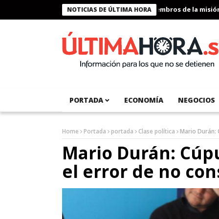
Presidente Bukele condecora a miembros de la misión hum
NOTICIAS DE ÚLTIMA HORA
PORTADA
ECONOMÍA
NEGOCIOS
Home
Portada
portada
Clase política
Mario Durán: 
Mario Durán: Cúp
el error de no con