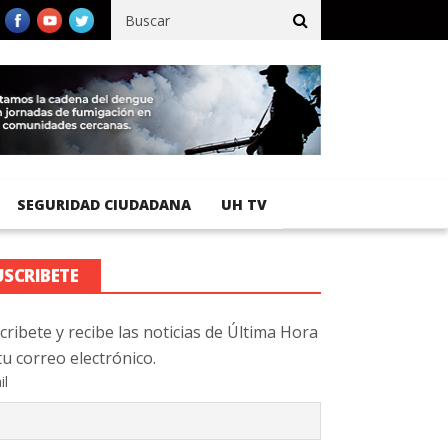
fico registra 92 % de avance en obras de terracería
Aeropuerto 
SEGURIDAD CIUDADANA
UH TV
USCRIBETE
cribete y recibe las noticias de Última Hora
tu correo electrónico.
il