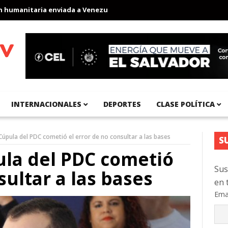
anitaria enviada a Venezuela
Aeropuerto Internacional del Pací
INTERNACIONALES
DEPORTES
CLASE POLÍTICA
Cúpula del PDC cometió el error de no consultar a las bases
S
ula del PDC cometió
Sus
sultar a las bases
en 
Ema