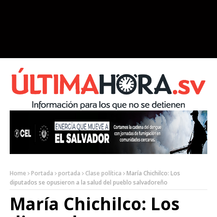
Home
Portada
portada
Clase política
María Chichilco: Los
diputados se opusieron a la salud del pueblo salvadoreño
María Chichilco: Los