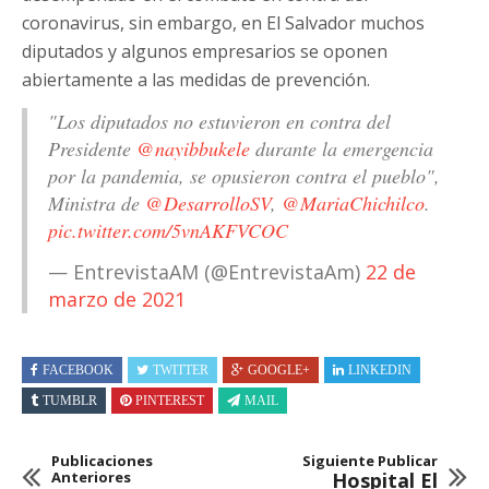
coronavirus, sin embargo, en El Salvador muchos
diputados y algunos empresarios se oponen
abiertamente a las medidas de prevención.
"Los diputados no estuvieron en contra del
Presidente
@nayibbukele
durante la emergencia
por la pandemia, se opusieron contra el pueblo",
Ministra de
@DesarrolloSV
,
@MariaChichilco
.
pic.twitter.com/5vnAKFVCOC
— EntrevistaAM (@EntrevistaAm)
22 de
marzo de 2021
FACEBOOK
TWITTER
GOOGLE+
LINKEDIN
TUMBLR
PINTEREST
MAIL
Publicaciones
Siguiente Publicar
Anteriores
Hospital El