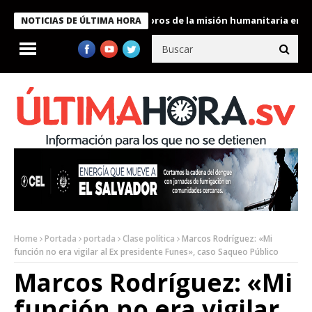
e Bukele condecora a miembros de la misión humanitaria enviada 
NOTICIAS DE ÚLTIMA HORA
Home
Portada
portada
Clase política
Marcos Rodríguez: «Mi
función no era vigilar al Ex presidente Funes», caso Saqueo Público
Marcos Rodríguez: «Mi
función no era vigilar