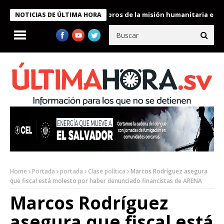
te Bukele condecora a miembros de la misión humanitaria enviada
NOTICIAS DE ÚLTIMA HORA
Home
Portada
portada
Clase política
Marcos Rodríguez asegura
que fiscal está molesto por haber denunciado financistas de ARENA
Marcos Rodríguez
asegura que fiscal está