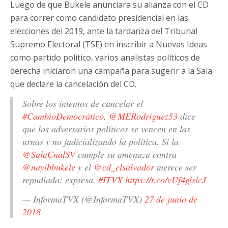
Luego de que Bukele anunciara su alianza con el CD
para correr como candidato presidencial en las
elecciones del 2019, ante la tardanza del Tribunal
Supremo Electoral (TSE) en inscribir a Nuevas Ideas
como partido político, varios analistas políticos de
derecha iniciaron una campaña para sugerir a la Sala
que declare la cancelación del CD.
Sobre los intentos de cancelar el
#CambioDemocrático
,
@MERodriguez53
dice
que los adversarios políticos se vencen en las
urnas y no judicializando la política. Si la
@SalaCnalSV
cumple su amenaza contra
@nayibbukele
y el
@cd_elsalvador
merece ser
repudiada: expresa.
#ITVX
https://t.co/vUf4glslcJ
— InformaTVX (@InformaTVX)
27 de junio de
2018