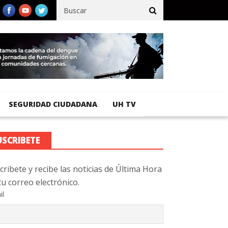
fico registra 92 % de avance en obras de terracería
Aeropuerto 
SEGURIDAD CIUDADANA
UH TV
USCRIBETE
cribete y recibe las noticias de Última Hora
tu correo electrónico.
il