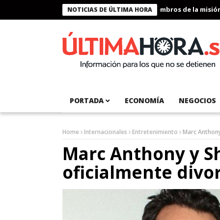
Presidente Bukele condecora a miembros de la misión hu
NOTICIAS DE ÚLTIMA HORA
PORTADA
ECONOMÍA
NEGOCIOS
Home
Internacionales
Entretenimiento
Marc Anthony
Marc Anthony y S
oficialmente divo