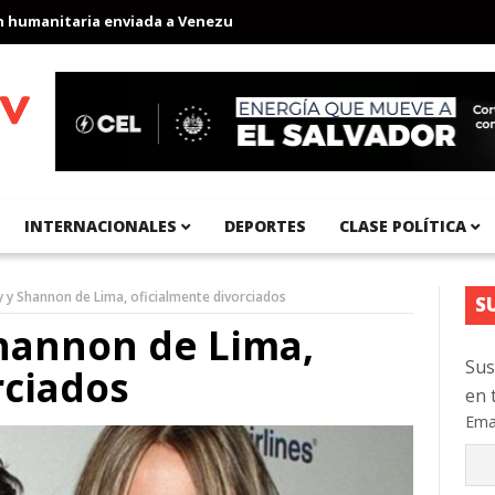
manitaria enviada a Venezuela
Aeropuerto Internacional del Pací
INTERNACIONALES
DEPORTES
CLASE POLÍTICA
 y Shannon de Lima, oficialmente divorciados
S
hannon de Lima,
Sus
rciados
en 
Ema