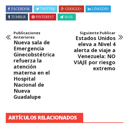
FACEBOOK
TWITTER
GOOGLE+
LINKEDIN
TUMBLR
PINTEREST
MAIL
Publicaciones
Siguiente Publicar
Anteriores
Estados Unidos
Nueva sala de
eleva a Nivel 4
Emergencia
alerta de viaje a
Ginecobstétrica
Venezuela: NO
refuerza la
VIAJE por riesgo
atención
extremo
materna en el
Hospital
Nacional de
Nueva
Guadalupe
ARTÍCULOS RELACIONADOS