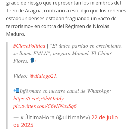
grado de riesgo que representan los miembros del
Tren de Aragua, contrario a eso, dijo que los rehenes
estadounidenses estaban fraguando un «acto de
terrorismo» en contra del Régimen de Nicolás
Maduro.
#ClasePolítica
| "El único partido en crecimiento,
se llama FMLN", asegura Manuel 'El Chino'
Flores.
Video:
@dialogo21
.
Infórmate en nuestro canal de WhatsApp:
https://t.co/zr9hHJcIdy
pic.twitter.com/C6vNNuxSq6
— #ÚltimaHora (@ultimahsv)
22 de julio
de 2025