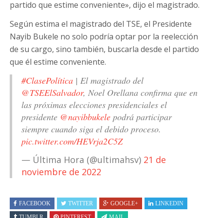
partido que estime conveniente», dijo el magistrado.
Según estima el magistrado del TSE, el Presidente
Nayib Bukele no solo podría optar por la reelección
de su cargo, sino también, buscarla desde el partido
que él estime conveniente.
#ClasePolítica
| El magistrado del
@TSEElSalvador
, Noel Orellana confirma que en
las próximas elecciones presidenciales el
presidente
@nayibbukele
podrá participar
siempre cuando siga el debido proceso.
pic.twitter.com/HEVrja2C5Z
— Última Hora (@ultimahsv)
21 de
noviembre de 2022
FACEBOOK
TWITTER
GOOGLE+
LINKEDIN
TUMBLR
PINTEREST
MAIL