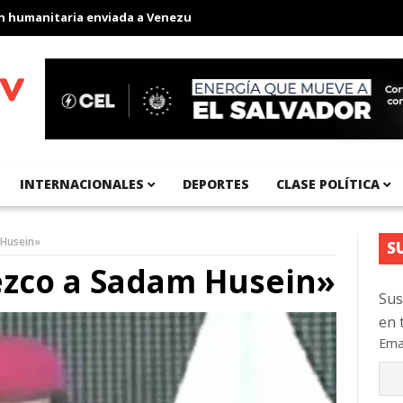
umanitaria enviada a Venezuela
Aeropuerto Internacional del Pa
INTERNACIONALES
DEPORTES
CLASE POLÍTICA
 Husein»
S
zco a Sadam Husein»
Sus
en 
Ema