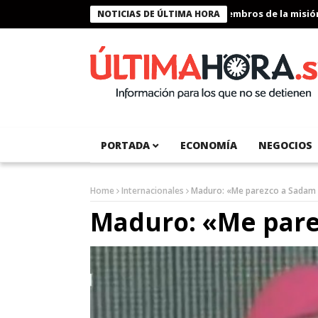
Presidente Bukele condecora a miembros de la misión h
NOTICIAS DE ÚLTIMA HORA
PORTADA
ECONOMÍA
NEGOCIOS
Home
Internacionales
Maduro: «Me parezco a Sadam
Maduro: «Me pare