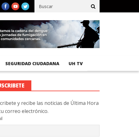
cífico registra 92 % de avance en obras de terracería
Aeropuerto
SEGURIDAD CIUDADANA
UH TV
USCRIBETE
cribete y recibe las noticias de Última Hora
tu correo electrónico.
il