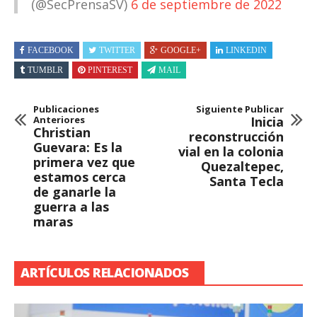
(@SecPrensaSV)
6 de septiembre de 2022
FACEBOOK
TWITTER
GOOGLE+
LINKEDIN
TUMBLR
PINTEREST
MAIL
Publicaciones
Siguiente Publicar
Anteriores
Inicia
Christian
reconstrucción
Guevara: Es la
vial en la colonia
primera vez que
Quezaltepec,
estamos cerca
Santa Tecla
de ganarle la
guerra a las
maras
ARTÍCULOS RELACIONADOS