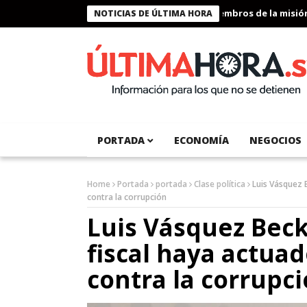
Presidente Bukele condecora a miembros de la misión hum
NOTICIAS DE ÚLTIMA HORA
PORTADA
ECONOMÍA
NEGOCIOS
Home
Portada
portada
Clase política
Luis Vásquez 
contra la corrupción
Luis Vásquez Beck
fiscal haya actua
contra la corrupc