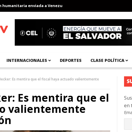
anitaria enviada a Venezuela
Aeropuerto Internacional del Pací
INTERNACIONALES
DEPORTES
CLASE POLÍTICA
Becker: Es mentira que el fiscal haya actuado valientemente
S
er: Es mentira que el
Sus
do valientemente
en 
Ema
ión