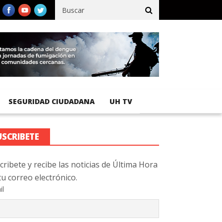
fico registra 92 % de avance en obras de terracería
Aeropuerto 
SEGURIDAD CIUDADANA
UH TV
USCRIBETE
cribete y recibe las noticias de Última Hora
tu correo electrónico.
il