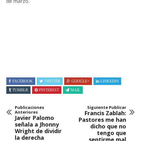
de marzo.
FACEBOOK
TWITTER
GOOGLE+
LINKEDIN
TUMBLR
PINTEREST
MAIL
Publicaciones
Siguiente Publicar
Anteriores
Francis Zablah:
Javier Palomo
Pastores me han
señala a Jhonny
dicho que no
Wright de dividir
tengo que
la derecha
sentirme mal