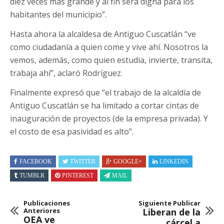
diez veces más grande y al fin será digna para los
habitantes del municipio”.
Hasta ahora la alcaldesa de Antiguo Cuscatlán “ve
como ciudadanía a quien come y vive ahí. Nosotros la
vemos, además, como quien estudia, invierte, transita,
trabaja ahí”, aclaró Rodríguez.
Finalmente expresó que “el trabajo de la alcaldía de
Antiguo Cuscatlán se ha limitado a cortar cintas de
inauguración de proyectos (de la empresa privada). Y
el costo de esa pasividad es alto”.
FACEBOOK
TWITTER
GOOGLE+
LINKEDIN
TUMBLR
PINTEREST
MAIL
Publicaciones
Siguiente Publicar
Anteriores
Liberan de la
OEA ve
cárcel a