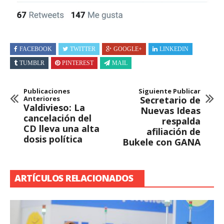
FACEBOOK
TWITTER
GOOGLE+
LINKEDIN
TUMBLR
PINTEREST
MAIL
Publicaciones
Siguiente Publicar
Anteriores
Secretario de
Valdivieso: La
Nuevas Ideas
cancelación del
respalda
CD lleva una alta
afiliación de
dosis política
Bukele con GANA
ARTÍCULOS RELACIONADOS