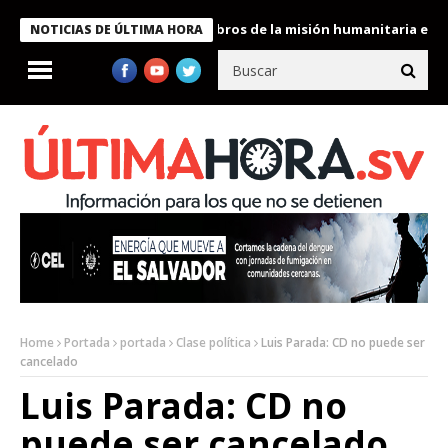
te Bukele condecora a miembros de la misión humanitaria enviada
NOTICIAS DE ÚLTIMA HORA
Home
Portada
portada
Clase política
Luis Parada: CD no puede ser
cancelado
Luis Parada: CD no
puede ser cancelado