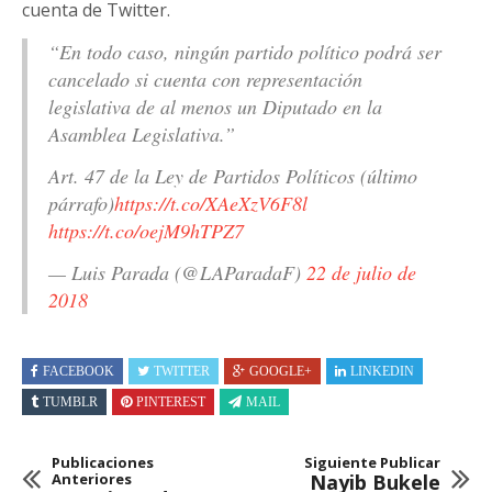
cuenta de Twitter.
“En todo caso, ningún partido político podrá ser
cancelado si cuenta con representación
legislativa de al menos un Diputado en la
Asamblea Legislativa.”
Art. 47 de la Ley de Partidos Políticos (último
párrafo)
https://t.co/XAeXzV6F8l
https://t.co/oejM9hTPZ7
— Luis Parada (@LAParadaF)
22 de julio de
2018
FACEBOOK
TWITTER
GOOGLE+
LINKEDIN
TUMBLR
PINTEREST
MAIL
Publicaciones
Siguiente Publicar
Anteriores
Nayib Bukele