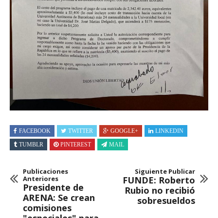
FACEBOOK
TWITTER
GOOGLE+
LINKEDIN
TUMBLR
PINTEREST
MAIL
Publicaciones
Siguiente Publicar
Anteriores
FUNDE: Roberto
Presidente de
Rubio no recibió
ARENA: Se crean
sobresueldos
comisiones