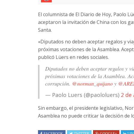
El columnista de El Diario de Hoy, Paolo L
aceptaron la invitación de China con los g
Santa.
«Diputados no deben aceptar regalos y via
próximas votaciones de la Asamblea. Acepta
publicó Lüers en redes sociales.
Diputados no deben aceptar regalos y vi
próximas votaciones de la Asamblea. Ace
corrupción.
@norman_quijano
y
@AREN
— Paolo Luers (@paololuers)
2 de 
Sin embargo, el presidente legislativo, Nor
Asamblea no puede criticar la decisión de l
FACEBOOK
TWITTER
GOOGLE+
LIN