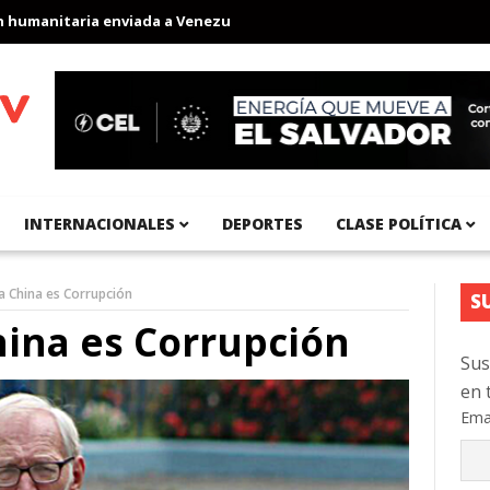
anitaria enviada a Venezuela
Aeropuerto Internacional del Pací
INTERNACIONALES
DEPORTES
CLASE POLÍTICA
e a China es Corrupción
S
China es Corrupción
Sus
en 
Ema