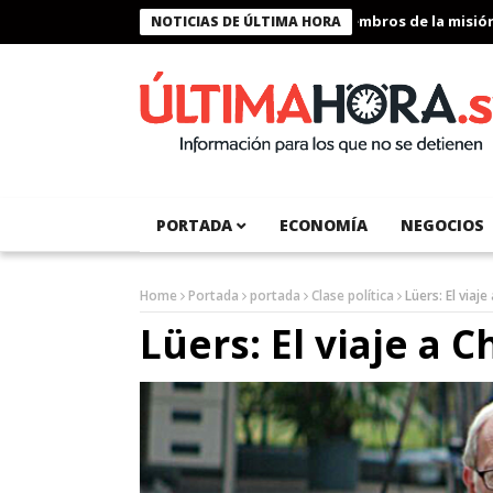
Presidente Bukele condecora a miembros de la misión hum
NOTICIAS DE ÚLTIMA HORA
PORTADA
ECONOMÍA
NEGOCIOS
Home
Portada
portada
Clase política
Lüers: El viaj
Lüers: El viaje a 