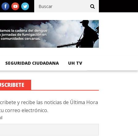
fico registra 92 % de avance en obras de terracería
Aeropuerto I
SEGURIDAD CIUDADANA
UH TV
USCRIBETE
cribete y recibe las noticias de Última Hora
tu correo electrónico.
il