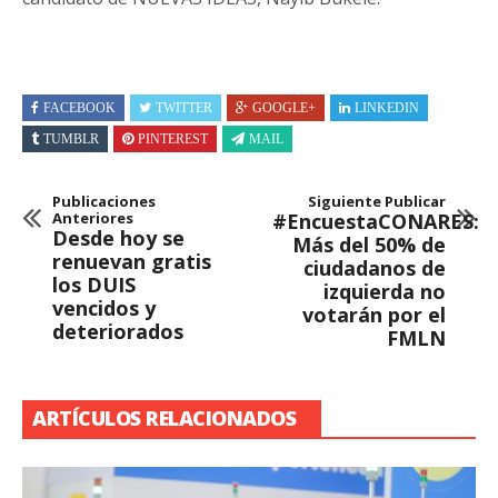
FACEBOOK
TWITTER
GOOGLE+
LINKEDIN
TUMBLR
PINTEREST
MAIL
Publicaciones
Siguiente Publicar
Anteriores
#EncuestaCONARES:
Desde hoy se
Más del 50% de
renuevan gratis
ciudadanos de
los DUIS
izquierda no
vencidos y
votarán por el
deteriorados
FMLN
ARTÍCULOS RELACIONADOS