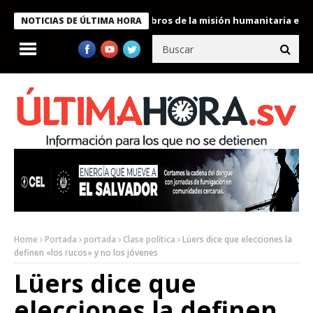
te Bukele condecora a miembros de la misión humanitaria enviada
NOTICIAS DE ÚLTIMA HORA
Home
Portada
portada
Clase política
Lüers dice que elecciones la
definen «los rucos» y no los jóvenes
Lüers dice que
elecciones la definen