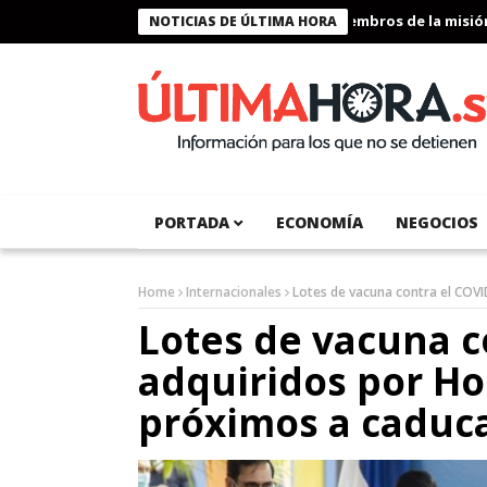
Presidente Bukele condecora a miembros de la misión hu
NOTICIAS DE ÚLTIMA HORA
PORTADA
ECONOMÍA
NEGOCIOS
Home
Internacionales
Lotes de vacuna contra el COV
Lotes de vacuna c
adquiridos por H
próximos a caduc