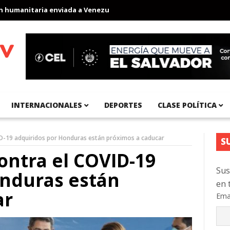
manitaria enviada a Venezuela
Aeropuerto Internacional del Pac
INTERNACIONALES
DEPORTES
CLASE POLÍTICA
ID-19 adquiridos por Honduras están próximos a caducar
S
ontra el COVID-19
Sus
onduras están
en 
ar
Ema