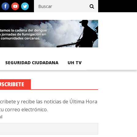
ífico registra 92 % de avance en obras de terracería
Aeropuerto
SEGURIDAD CIUDADANA
UH TV
USCRIBETE
cribete y recibe las noticias de Última Hora
tu correo electrónico.
il