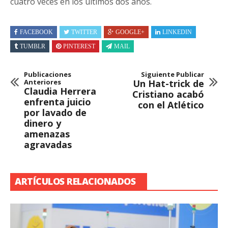
cuatro veces en los últimos dos años.
FACEBOOK
TWITTER
GOOGLE+
LINKEDIN
TUMBLR
PINTEREST
MAIL
Publicaciones
Siguiente Publicar
Anteriores
Un Hat-trick de
Claudia Herrera
Cristiano acabó
enfrenta juicio
con el Atlético
por lavado de
dinero y
amenazas
agravadas
ARTÍCULOS RELACIONADOS