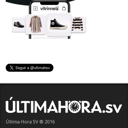
Última Hora SV ® 2016