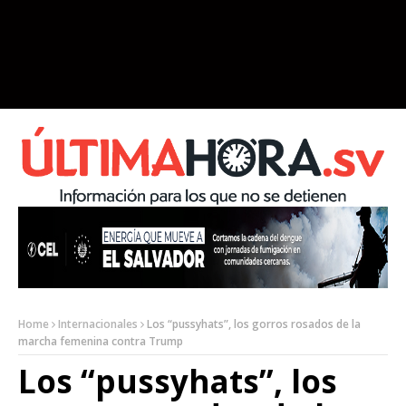
Home
Internacionales
Los “pussyhats”, los gorros rosados de la
marcha femenina contra Trump
Los “pussyhats”, los