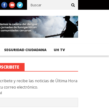
ífico registra 92 % de avance en obras de terracería
Aeropuerto
SEGURIDAD CIUDADANA
UH TV
USCRIBETE
cribete y recibe las noticias de Última Hora
tu correo electrónico.
il