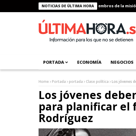
Presidente Bukele condecora a miembros de la misión hu
NOTICIAS DE ÚLTIMA HORA
PORTADA
ECONOMÍA
NEGOCIOS
Home
Portada
portada
Clase política
Los jóvenes d
Los jóvenes debe
para planificar el 
Rodríguez