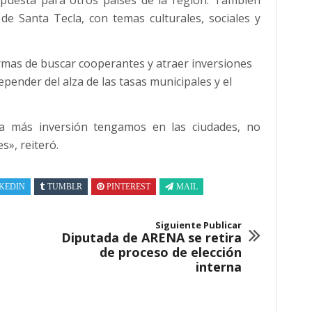
puesta para otros países de la región. También
de Santa Tecla, con temas culturales, sociales y
rmas de buscar cooperantes y atraer inversiones
epender del alza de las tasas municipales y el
a más inversión tengamos en las ciudades, no
s», reiteró.
KEDIN
TUMBLR
PINTEREST
MAIL
Siguiente Publicar
Diputada de ARENA se retira
de proceso de elección
interna