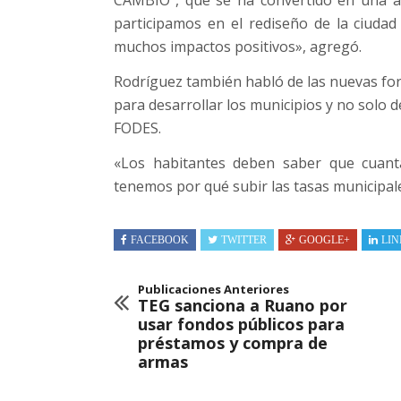
CAMBIO”, que se ha convertido en una a
participamos en el rediseño de la ciudad 
muchos impactos positivos», agregó.
Rodríguez también habló de las nuevas fo
para desarrollar los municipios y no solo d
FODES.
«Los habitantes deben saber que cuant
tenemos por qué subir las tasas municipale
FACEBOOK
TWITTER
GOOGLE+
LIN
Publicaciones Anteriores
TEG sanciona a Ruano por
usar fondos públicos para
préstamos y compra de
armas