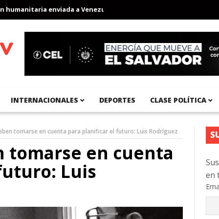
manitaria enviada a Venezuela
Aeropuerto Internacional del Pac
INTERNACIONALES
DEPORTES
CLASE POLÍTICA
eben tomarse en cuenta para planificar el futuro: Luis Rodríguez
S
n tomarse en cuenta
Sus
futuro: Luis
en 
Ema