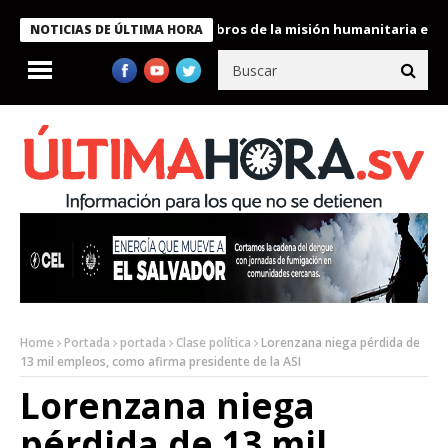
te Bukele condecora a miembros de la misión humanitaria enviada
NOTICIAS DE ÚLTIMA HORA
Home
Portada
portada
Clase política
Lorenzana niega pérdida de
13 mil empleos, como afirma presidente de la ASI
Lorenzana niega
pérdida de 13 mil