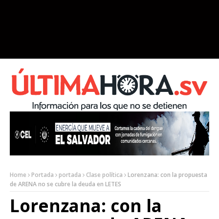
Home
Portada
portada
Clase política
Lorenzana: con la propuesta
de ARENA no se cubre la deuda en LETES
Lorenzana: con la