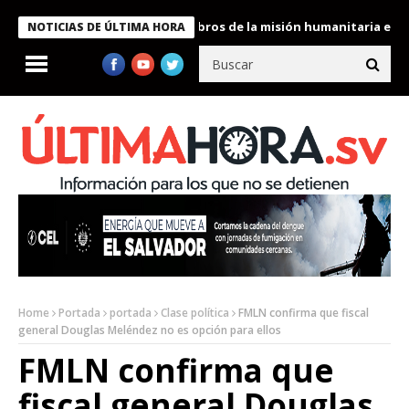
te Bukele condecora a miembros de la misión humanitaria enviada
NOTICIAS DE ÚLTIMA HORA
Home
Portada
portada
Clase política
FMLN confirma que fiscal
general Douglas Meléndez no es opción para ellos
FMLN confirma que
fiscal general Douglas