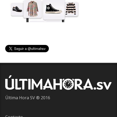
Última Hora SV ® 2016