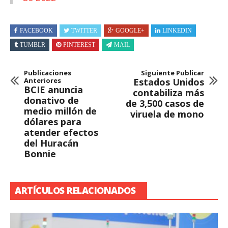
FACEBOOK
TWITTER
GOOGLE+
LINKEDIN
TUMBLR
PINTEREST
MAIL
Publicaciones
Siguiente Publicar
Anteriores
Estados Unidos
BCIE anuncia
contabiliza más
donativo de
de 3,500 casos de
medio millón de
viruela de mono
dólares para
atender efectos
del Huracán
Bonnie
ARTÍCULOS RELACIONADOS