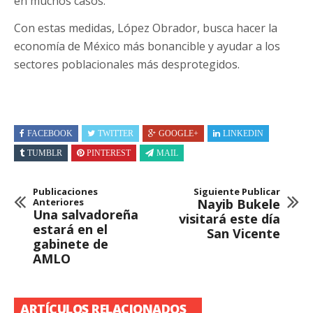
en muchos casos.
Con estas medidas, López Obrador, busca hacer la
economía de México más bonancible y ayudar a los
sectores poblacionales más desprotegidos.
FACEBOOK
TWITTER
GOOGLE+
LINKEDIN
TUMBLR
PINTEREST
MAIL
Publicaciones
Siguiente Publicar
Anteriores
Nayib Bukele
Una salvadoreña
visitará este día
estará en el
San Vicente
gabinete de
AMLO
ARTÍCULOS RELACIONADOS