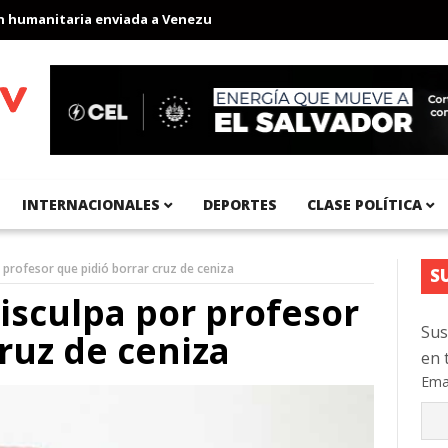
manitaria enviada a Venezuela
Aeropuerto Internacional del Pac
INTERNACIONALES
DEPORTES
CLASE POLÍTICA
r profesor que pidió borrar cruz de ceniza
S
disculpa por profesor
Sus
ruz de ceniza
en 
Ema