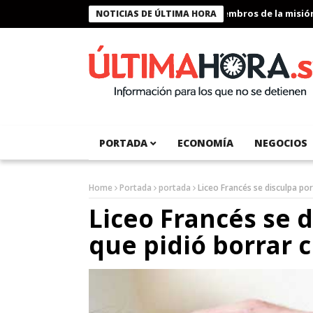
Presidente Bukele condecora a miembros de la misión hu
NOTICIAS DE ÚLTIMA HORA
PORTADA
ECONOMÍA
NEGOCIOS
Home
Portada
portada
Liceo Francés se disculpa po
Liceo Francés se 
que pidió borrar c