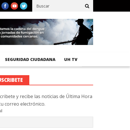
ífico registra 92 % de avance en obras de terracería
Aeropuerto
SEGURIDAD CIUDADANA
UH TV
USCRIBETE
cribete y recibe las noticias de Última Hora
tu correo electrónico.
il