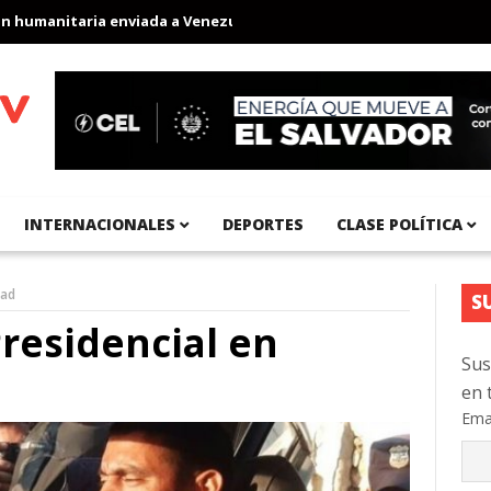
umanitaria enviada a Venezuela
Aeropuerto Internacional del Pac
INTERNACIONALES
DEPORTES
CLASE POLÍTICA
tad
S
Presidencial en
Sus
en 
Ema