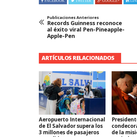
FACEBOOK
TWITTER
GOOGLE+
LIN
Publicaciones Anteriores
Records Guinness reconoce
al éxito viral Pen-Pineapple-
Apple-Pen
ARTÍCULOS RELACIONADOS
Aeropuerto Internacional
President
de El Salvador supera los
condecor
3 millones de pasajeros
de la mis