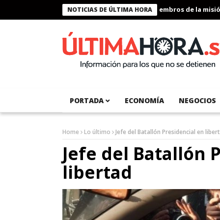
Presidente Bukele condecora a miembros de la misión h
NOTICIAS DE ÚLTIMA HORA
PORTADA
ECONOMÍA
NEGOCIOS
Home
Lo último
Jefe del Batallón Presidencial en liber
Jefe del Batallón 
libertad