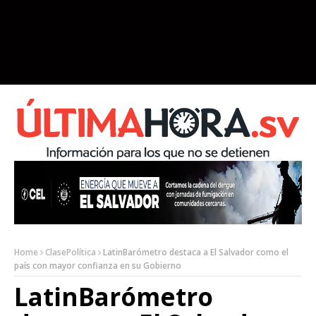
Home
ClasePolítica
LatinBarómetro destaca a El Salvador como el
país con mayor confianza en su Gobierno
LatinBarómetro