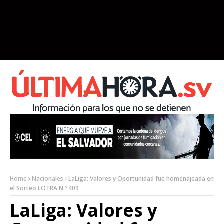
Home
Nacionales
LaLiga: Valores y Oportunidad fue homenajeada en
el Sorteo LOTRA N.º 409
LaLiga: Valores y