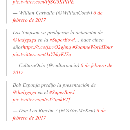
pic.twitter.com/PfSG5KPIPE
— Willian Carballo (@WillianConN)
6 de
febrero de 2017
Los Simpson ya predijeron la actuación de
@ladygaga
en la
#SuperBowl
… hace cinco
años
https://t.co/jsrrO2ghnq
#JoanneWorldTour
pic.twitter.com/3xYbkyKI7q
— CulturaOcio (@culturaocio)
6 de febrero de
2017
Bob Esponja predijo la presentación de
@ladygaga
en el
#SuperBowl
pic.twitter.com/iyI2SmkETf
— Don Leo Rincón.? (@YoSoyMcKen)
6 de
febrero de 2017