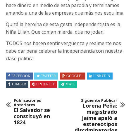
hace dinero en medio de esta parodia y terminamos
amando a una de las empresas que más nos esquilma.
Quizá la heroína de esta gesta independentista es la
Niña Lilian. Que coman mierda, que no jodan..
TODOS nos hacen sentir vergüenza y realmente nos
debe dar pena celebrar la independencia con nuestra
clase política.
FACEBOOK
TWITTER
GOOGLE+
LINKEDIN
TUMBLR
PINTEREST
MAIL
Publicaciones
Siguiente Publicar
Anteriores
Lorena Peña:
El Salvador se
magistrado
constituyó en
Jaime apeló a
1824
estereotipos
discriminatorios