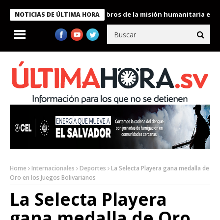
te Bukele condecora a miembros de la misión humanitaria enviada
NOTICIAS DE ÚLTIMA HORA
Home
Internacionales
Deportes
La Selecta Playera gana medalla de
Oro en los Juegos Bolivarianos
La Selecta Playera
gana medalla de Oro