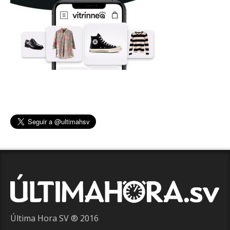
Última Hora SV ® 2016