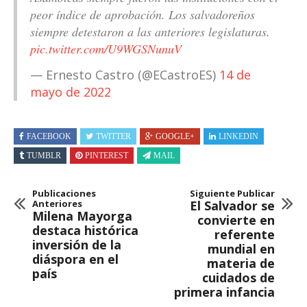
peor índice de aprobación. Los salvadoreños
siempre detestaron a las anteriores legislaturas.
pic.twitter.com/U9WGSNunuV
— Ernesto Castro (@ECastroES)
14 de
mayo de 2022
FACEBOOK
TWITTER
GOOGLE+
LINKEDIN
TUMBLR
PINTEREST
MAIL
Publicaciones
Siguiente Publicar
Anteriores
El Salvador se
Milena Mayorga
convierte en
destaca histórica
referente
inversión de la
mundial en
diáspora en el
materia de
país
cuidados de
primera infancia