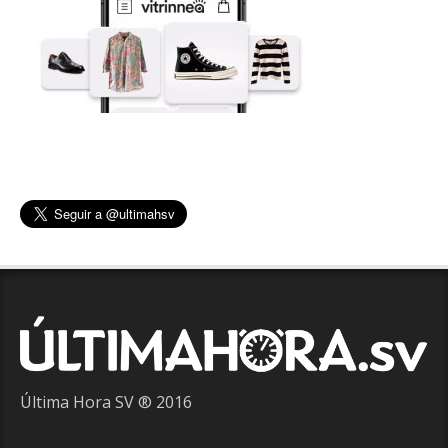
Última Hora SV ® 2016