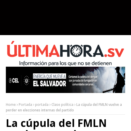
Home
Portada
portada
Clase política
La cúpula del FMLN vuelve a
perder en elecciones internas del partido
La cúpula del FMLN