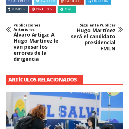
FACEBOOK
TWITTER
GOOGLE+
LINKEDIN
TUMBLR
PINTEREST
MAIL
Publicaciones
Siguiente Publicar
Anteriores
Hugo Martínez
Álvaro Artiga: A
será el candidato
Hugo Martínez le
presidencial
van pesar los
FMLN
errores de la
dirigencia
ARTÍCULOS RELACIONADOS