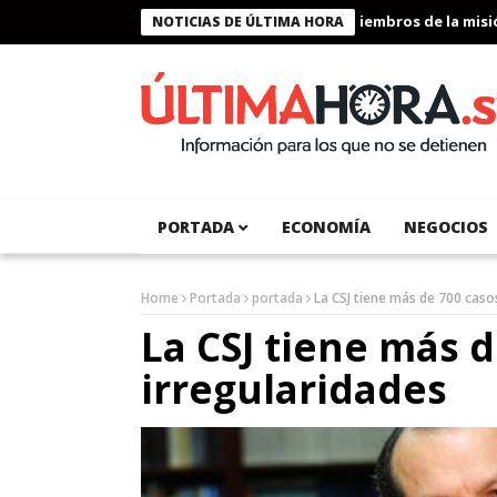
Presidente Bukele condecora a miembros de la misión h
NOTICIAS DE ÚLTIMA HORA
PORTADA
ECONOMÍA
NEGOCIOS
Home
Portada
portada
La CSJ tiene más de 700 caso
La CSJ tiene más d
irregularidades