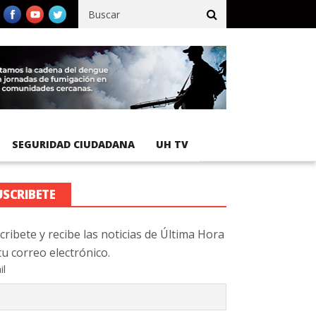
cífico registra 92 % de avance en obras de terracería
Aeropuerto
SEGURIDAD CIUDADANA
UH TV
USCRIBETE
cribete y recibe las noticias de Última Hora
tu correo electrónico.
il