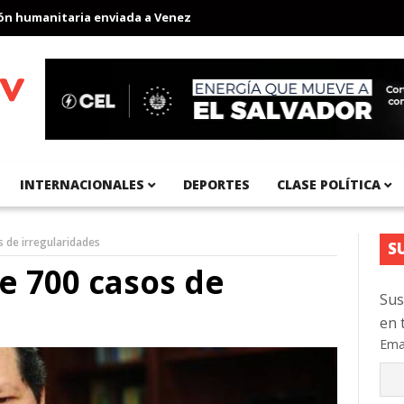
umanitaria enviada a Venezuela
Aeropuerto Internacional del Pa
INTERNACIONALES
DEPORTES
CLASE POLÍTICA
s de irregularidades
S
e 700 casos de
Sus
en 
Ema