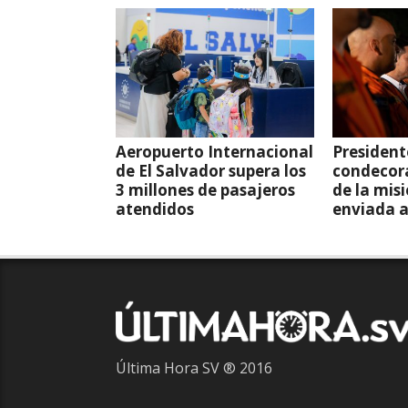
Aeropuerto Internacional
President
de El Salvador supera los
condecor
3 millones de pasajeros
de la mis
atendidos
enviada 
Última Hora SV ® 2016