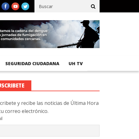
fico registra 92 % de avance en obras de terracería
Aeropuerto 
SEGURIDAD CIUDADANA
UH TV
USCRIBETE
cribete y recibe las noticias de Última Hora
tu correo electrónico.
il