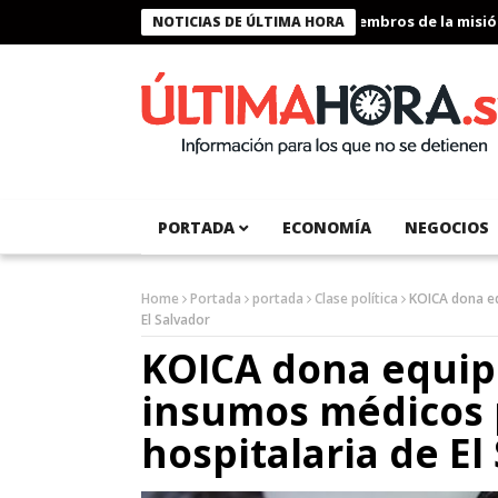
Presidente Bukele condecora a miembros de la misión hu
NOTICIAS DE ÚLTIMA HORA
PORTADA
ECONOMÍA
NEGOCIOS
Home
Portada
portada
Clase política
KOICA dona eq
El Salvador
KOICA dona equip
insumos médicos p
hospitalaria de El