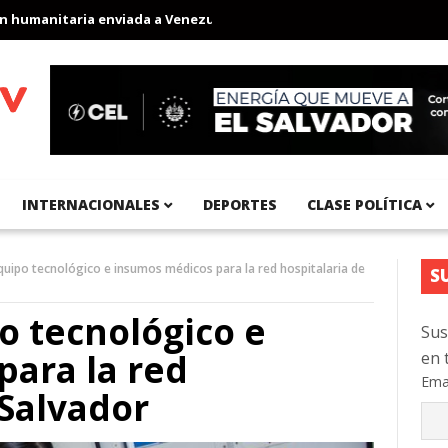
manitaria enviada a Venezuela
Aeropuerto Internacional del Pací
INTERNACIONALES
DEPORTES
CLASE POLÍTICA
uipo tecnológico e insumos médicos para la red hospitalaria de
S
o tecnológico e
Sus
ara la red
en 
Ema
 Salvador