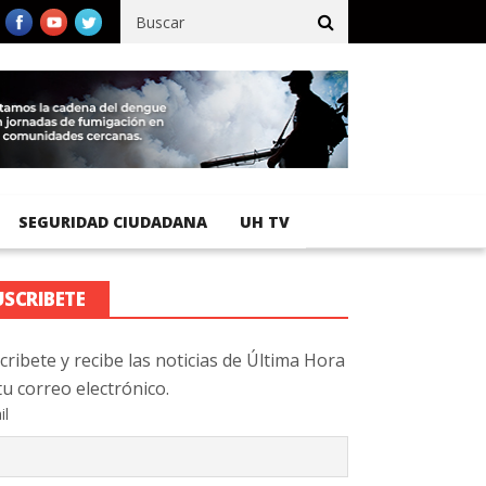
fico registra 92 % de avance en obras de terracería
Aeropuerto I
SEGURIDAD CIUDADANA
UH TV
USCRIBETE
cribete y recibe las noticias de Última Hora
tu correo electrónico.
il