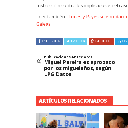
Instrucción contra los implicados en el caso
Leer también:
“Funes y Payés se enredaron 
Galeas“
FACEBOOK
TWITTER
GOOGLE+
LIN
Publicaciones Anteriores
Miguel Pereira es aprobado
por los migueleños, según
LPG Datos
ARTÍCULOS RELACIONADOS