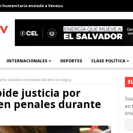
anitaria enviada a Venezuela
Aeropuerto Internacional del Pací
INTERNACIONALES
DEPORTES
CLASE POLÍTICA
eres violadas en penales durante la tregua
S
ide justicia por
Sus
 en penales durante
en 
Ema