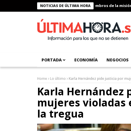
Presidente Bukele condecora a miembros de la misión hum
NOTICIAS DE ÚLTIMA HORA
PORTADA
ECONOMÍA
NEGOCIOS
Home
Lo último
Karla Hernández pide justicia por muj
Karla Hernández p
mujeres violadas
la tregua