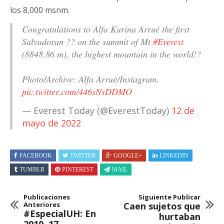
los 8,000 msnm.
Congratulations to Alfa Karina Arrué the first
Salvadoran ?? on the summit of Mt
#Everest
(8848.86 m), the highest mountain in the world!?
Photo/Archive: Alfa Arrué/Instagram.
pic.twitter.com/446sNsDDMO
— Everest Today (@EverestToday)
12 de
mayo de 2022
FACEBOOK
TWITTER
GOOGLE+
LINKEDIN
TUMBLR
PINTEREST
MAIL
Publicaciones
Siguiente Publicar
Anteriores
Caen sujetos que
#EspecialUH: En
hurtaban